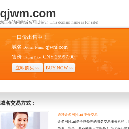
qjwm.com
您正在访问的域名可以转让!This domain name is for sale!
一口价出售中！
域名
qjwm.com
Domain Name:
售价
CNY 25997.00
Listing Price:
立即购买
BUY NOW
>>
>>
域名交易方式：
通过金名网(4.cn) 中介交易
金名网(4.cn)是全球领先的域名交易服务机
简单、安全、专业的第三方服务！ 为了保证交