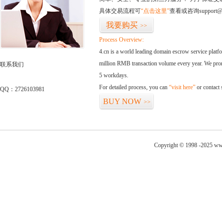
具体交易流程可
“点击这里”
查看或咨询support@
我要购买
>>
Process Overview:
4.cn is a world leading domain escrow service plat
million RMB transaction volume every year. We promi
联系我们
5 workdays.
For detailed process, you can
“visit here”
or contact
QQ：2726103981
BUY NOW
>>
Copyright © 1998 -2025 ww