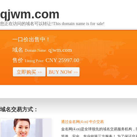
qjwm.com
您正在访问的域名可以转让!This domain name is for sale!
一口价出售中！
域名
qjwm.com
Domain Name:
售价
CNY 25997.00
Listing Price:
立即购买
BUY NOW
>>
>>
域名交易方式：
通过金名网(4.cn) 中介交易
金名网(4.cn)是全球领先的域名交易服务机
简单、安全、专业的第三方服务！ 为了保证交