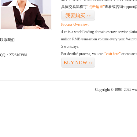
具体交易流程可
“点击这里”
查看或咨询support@
我要购买
>>
Process Overview:
4.cn is a world leading domain escrow service plat
million RMB transaction volume every year. We promi
联系我们
5 workdays.
For detailed process, you can
“visit here”
or contact
QQ：2726103981
BUY NOW
>>
Copyright © 1998 -2025 ww