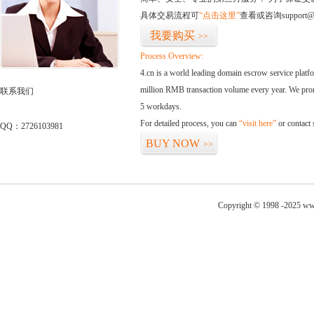
具体交易流程可
“点击这里”
查看或咨询support@
我要购买
>>
Process Overview:
4.cn is a world leading domain escrow service plat
million RMB transaction volume every year. We promi
联系我们
5 workdays.
For detailed process, you can
“visit here”
or contact
QQ：2726103981
BUY NOW
>>
Copyright © 1998 -2025 ww