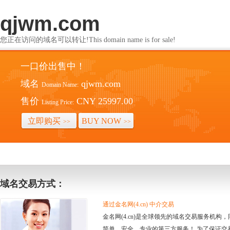
qjwm.com
您正在访问的域名可以转让!This domain name is for sale!
一口价出售中！
域名
qjwm.com
Domain Name:
售价
CNY 25997.00
Listing Price:
立即购买
BUY NOW
>>
>>
域名交易方式：
通过金名网(4.cn) 中介交易
金名网(4.cn)是全球领先的域名交易服务机
简单、安全、专业的第三方服务！ 为了保证交